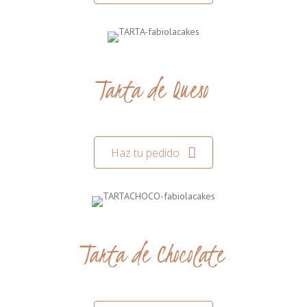
Tarta de Queso
Haz tu pedido
Tarta de Chocolate