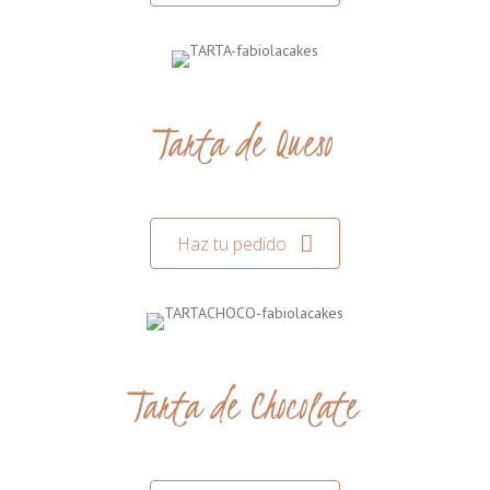
Tarta de Queso
Haz tu pedido
Tarta de Chocolate