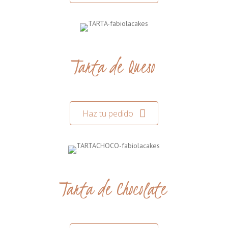
Tarta de Queso
Haz tu pedido
Tarta de Chocolate