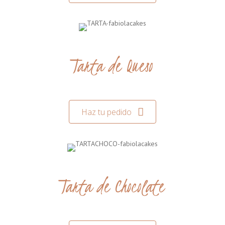
Tarta de Queso
Haz tu pedido
Tarta de Chocolate