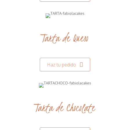
Tarta de Queso
Haz tu pedido
Tarta de Chocolate