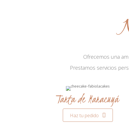
N
Ofrecemos una am
Prestamos servicios per
Tarta de Maracuyá
Haz tu pedido