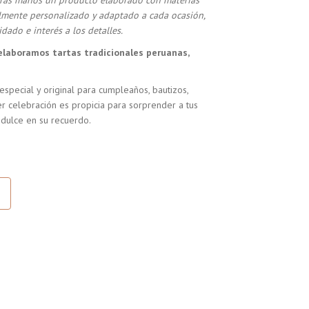
stras manos un producto elaborado con materias
almente personalizado y adaptado a cada ocasión,
dado e interés a los detalles.
elaboramos tartas tradicionales peruanas,
especial y original para cumpleaños, bautizos,
r celebración es propicia para sorprender a tus
 dulce en su recuerdo.