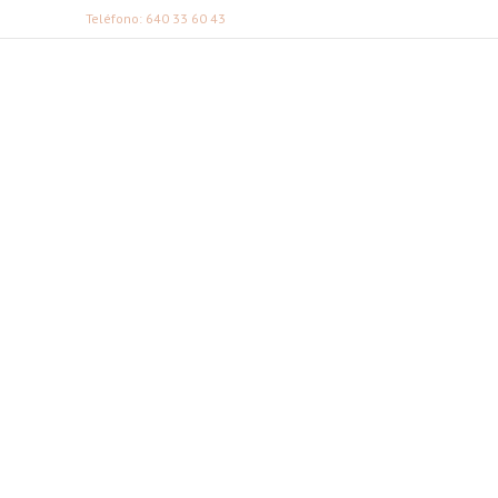
Teléfono: 640 33 60 43
FABI