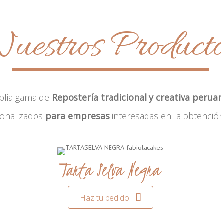
uestros Product
plia gama de
Repostería tradicional y creativa perua
sonalizados
para empresas
interesadas en la obtenció
Tarta Selva Negra
Haz tu pedido