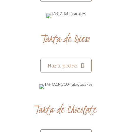
Tarta de Queso
Haz tu pedido
Tarta de Chocolate