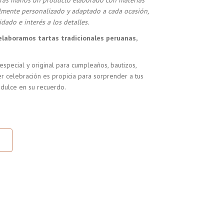
stras manos un producto elaborado con materias
almente personalizado y adaptado a cada ocasión,
dado e interés a los detalles.
elaboramos tartas tradicionales peruanas,
especial y original para cumpleaños, bautizos,
r celebración es propicia para sorprender a tus
 dulce en su recuerdo.