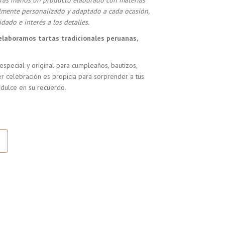
stras manos un producto elaborado con materias
almente personalizado y adaptado a cada ocasión,
dado e interés a los detalles.
elaboramos tartas tradicionales peruanas,
especial y original para cumpleaños, bautizos,
r celebración es propicia para sorprender a tus
 dulce en su recuerdo.