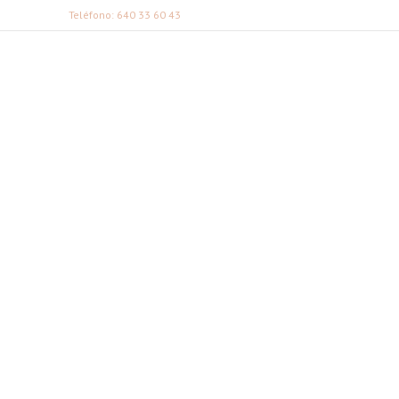
Teléfono: 640 33 60 43
FABI