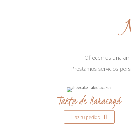
N
Ofrecemos una am
Prestamos servicios per
Tarta de Maracuyá
Haz tu pedido