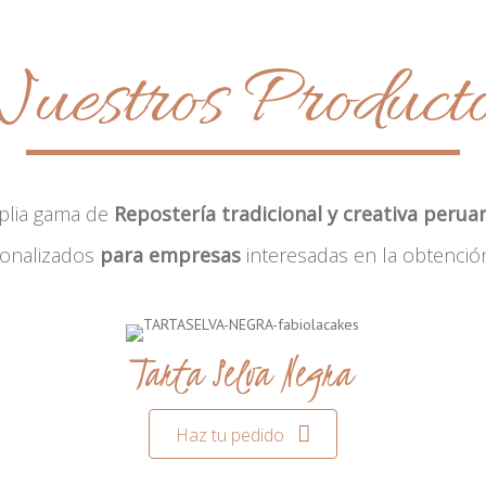
uestros Product
plia gama de
Repostería tradicional y creativa perua
sonalizados
para empresas
interesadas en la obtenció
Tarta Selva Negra
Haz tu pedido