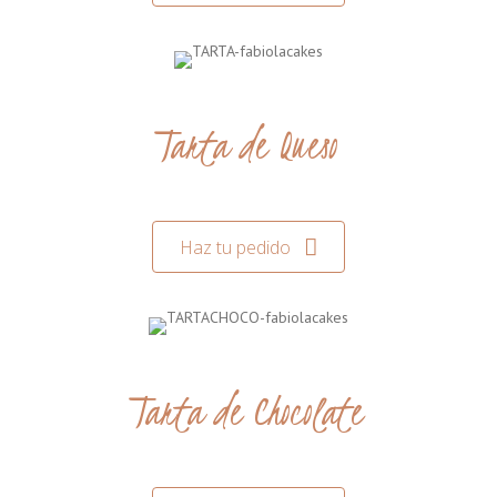
Tarta de Queso
Haz tu pedido
Tarta de Chocolate