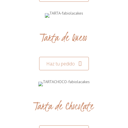
Tarta de Queso
Haz tu pedido
Tarta de Chocolate