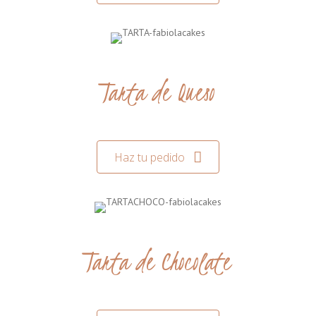
Tarta de Queso
Haz tu pedido
Tarta de Chocolate