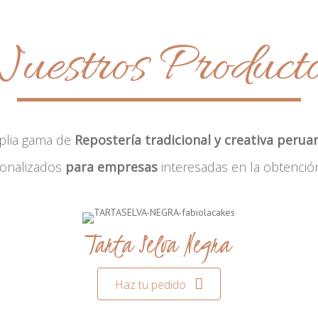
uestros Product
plia gama de
Repostería tradicional y creativa perua
sonalizados
para empresas
interesadas en la obtenció
Tarta Selva Negra
Haz tu pedido