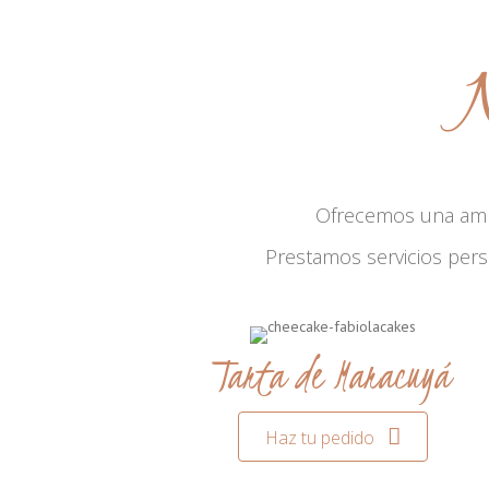
N
Ofrecemos una am
Prestamos servicios per
Tarta de Maracuyá
Haz tu pedido