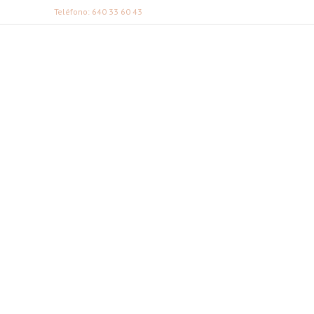
Teléfono: 640 33 60 43
FABI