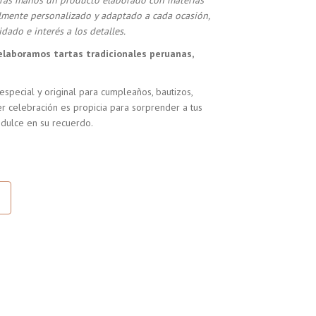
stras manos un producto elaborado con materias
almente personalizado y adaptado a cada ocasión,
dado e interés a los detalles.
elaboramos tartas tradicionales peruanas,
especial y original para cumpleaños, bautizos,
r celebración es propicia para sorprender a tus
 dulce en su recuerdo.