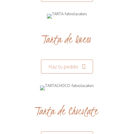
Tarta de Queso
Haz tu pedido
Tarta de Chocolate