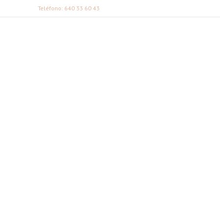
Teléfono: 640 33 60 43
FABI