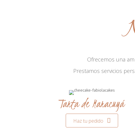
N
Ofrecemos una am
Prestamos servicios per
Tarta de Maracuyá
Haz tu pedido