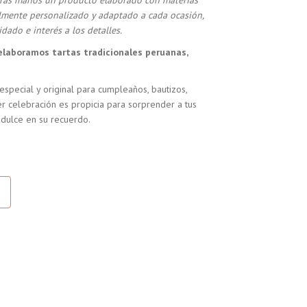
stras manos un producto elaborado con materias
almente personalizado y adaptado a cada ocasión,
dado e interés a los detalles.
elaboramos tartas tradicionales peruanas,
especial y original para cumpleaños, bautizos,
r celebración es propicia para sorprender a tus
 dulce en su recuerdo.