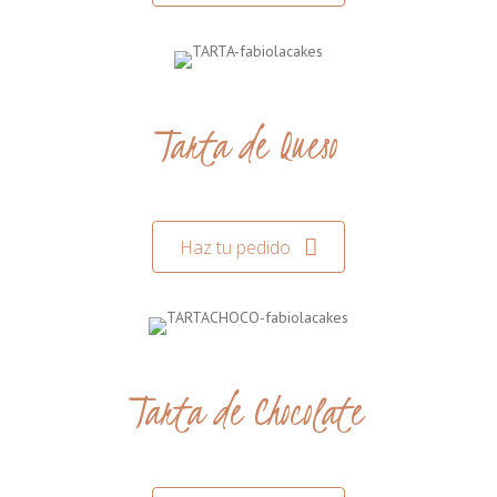
Tarta de Queso
Haz tu pedido
Tarta de Chocolate