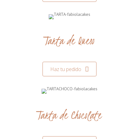
Tarta de Queso
Haz tu pedido
Tarta de Chocolate