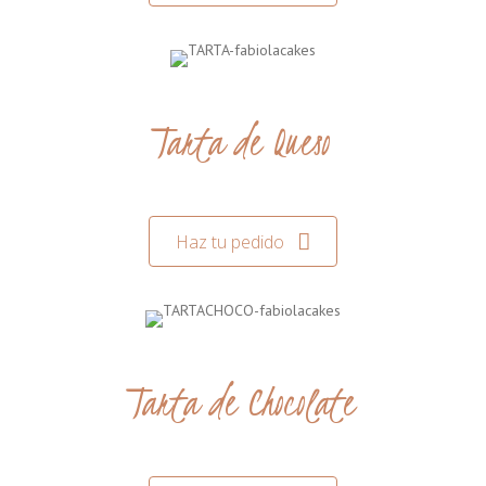
Tarta de Queso
Haz tu pedido
Tarta de Chocolate