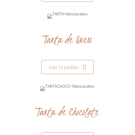
Tarta de Queso
Haz tu pedido
Tarta de Chocolate