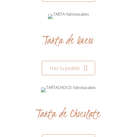
Tarta de Queso
Haz tu pedido
Tarta de Chocolate