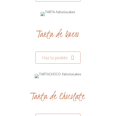
Tarta de Queso
Haz tu pedido
Tarta de Chocolate