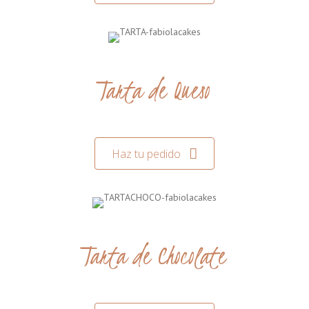
Tarta de Queso
Haz tu pedido
Tarta de Chocolate