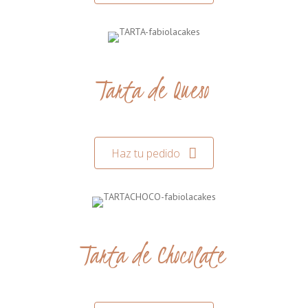
Tarta de Queso
Haz tu pedido
Tarta de Chocolate