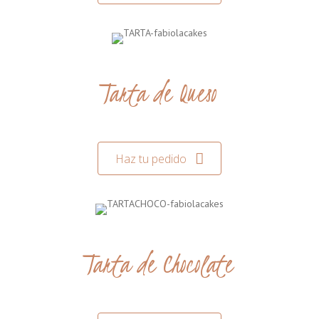
Tarta de Queso
Haz tu pedido
Tarta de Chocolate