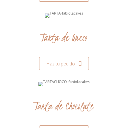
Tarta de Queso
Haz tu pedido
Tarta de Chocolate