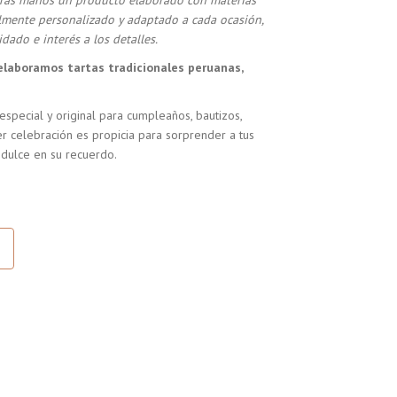
stras manos un producto elaborado con materias
almente personalizado y adaptado a cada ocasión,
dado e interés a los detalles.
elaboramos tartas tradicionales peruanas,
especial y original para cumpleaños, bautizos,
r celebración es propicia para sorprender a tus
 dulce en su recuerdo.