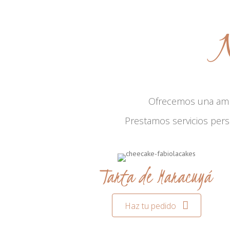
N
Ofrecemos una am
Prestamos servicios per
Tarta de Maracuyá
Haz tu pedido