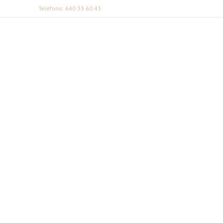
Teléfono: 640 33 60 43
FABI