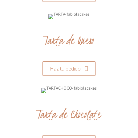
Tarta de Queso
Haz tu pedido
Tarta de Chocolate