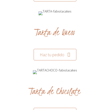
Tarta de Queso
Haz tu pedido
Tarta de Chocolate