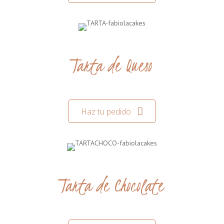
Tarta de Queso
Haz tu pedido
Tarta de Chocolate