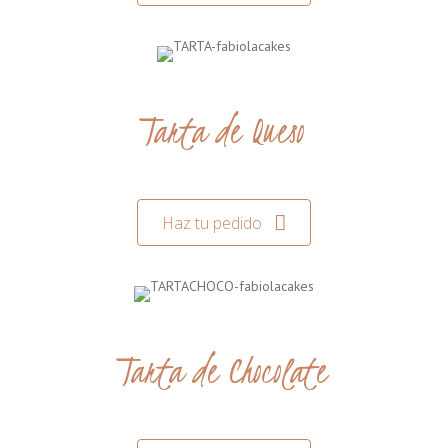
Tarta de Queso
Haz tu pedido
Tarta de Chocolate