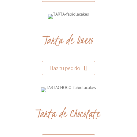
Tarta de Queso
Haz tu pedido
Tarta de Chocolate