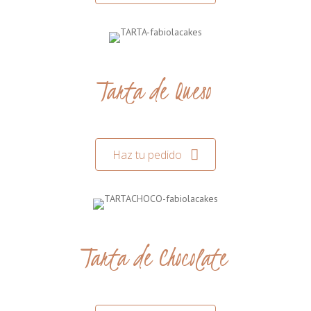
Tarta de Queso
Haz tu pedido
Tarta de Chocolate