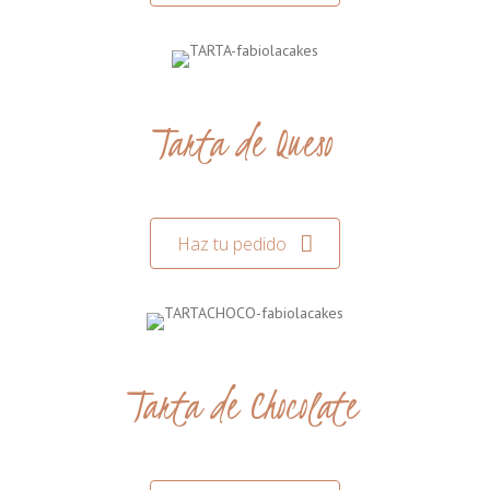
Tarta de Queso
Haz tu pedido
Tarta de Chocolate