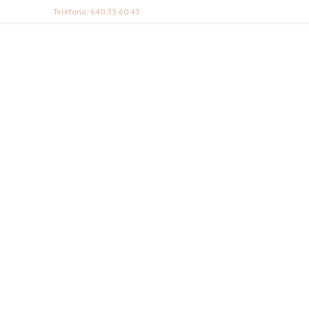
Teléfono: 640 33 60 43
FABI