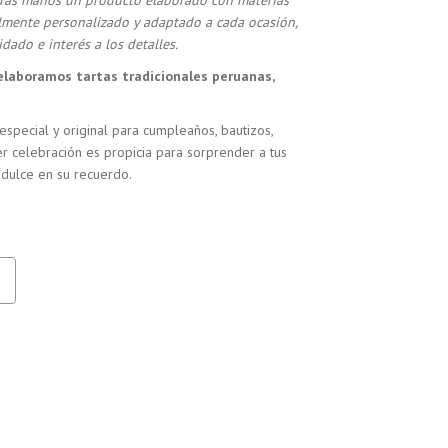
stras manos un producto elaborado con materias
almente personalizado y adaptado a cada ocasión,
dado e interés a los detalles.
elaboramos tartas tradicionales peruanas,
especial y original para cumpleaños, bautizos,
r celebración es propicia para sorprender a tus
 dulce en su recuerdo.