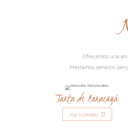
N
Ofrecemos una am
Prestamos servicios per
Tarta de Maracuyá
Haz tu pedido