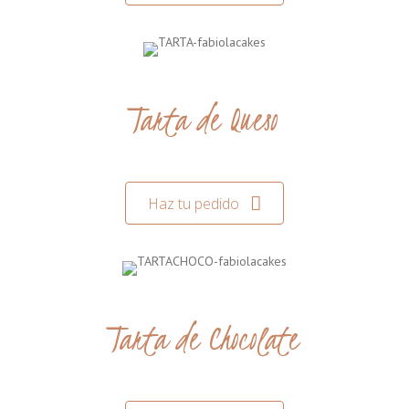
Tarta de Queso
Haz tu pedido
Tarta de Chocolate