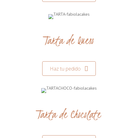
Tarta de Queso
Haz tu pedido
Tarta de Chocolate