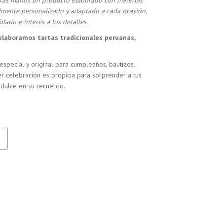
stras manos un producto elaborado con materias
almente personalizado y adaptado a cada ocasión,
dado e interés a los detalles.
elaboramos tartas tradicionales peruanas,
especial y original para cumpleaños, bautizos,
r celebración es propicia para sorprender a tus
 dulce en su recuerdo.