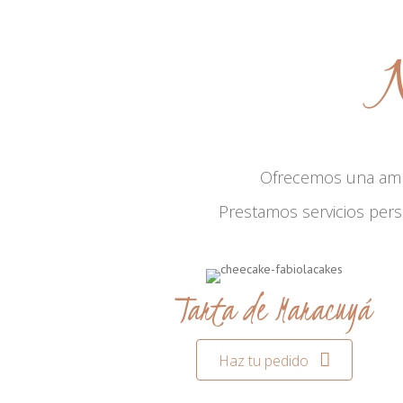
N
Ofrecemos una am
Prestamos servicios per
Tarta de Maracuyá
Haz tu pedido