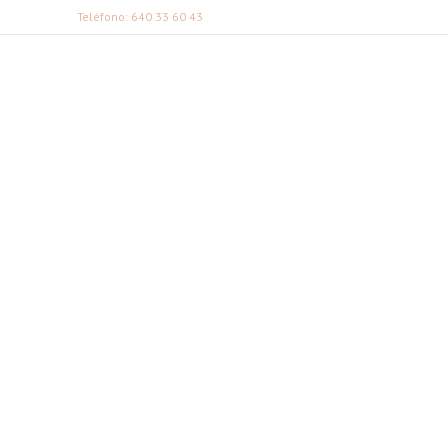
Teléfono: 640 33 60 43
FABI