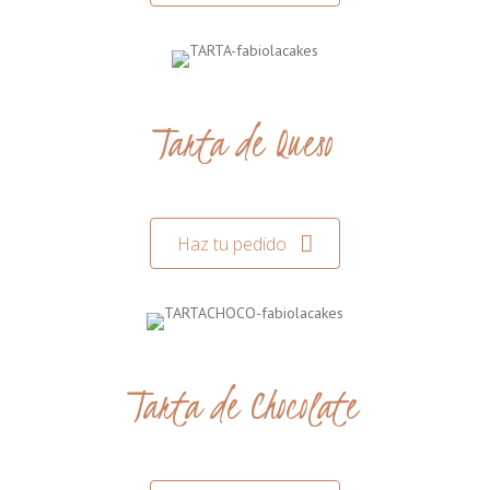
Tarta de Queso
Haz tu pedido
Tarta de Chocolate