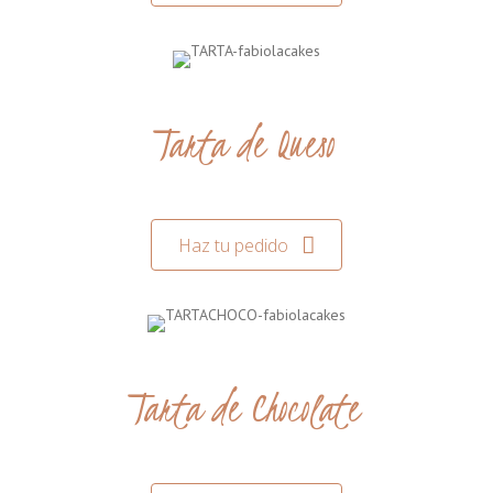
Tarta de Queso
Haz tu pedido
Tarta de Chocolate