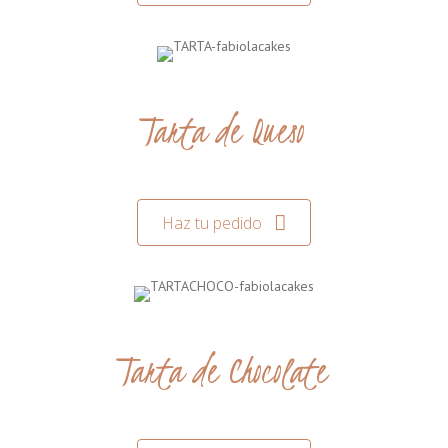
Tarta de Queso
Haz tu pedido
Tarta de Chocolate