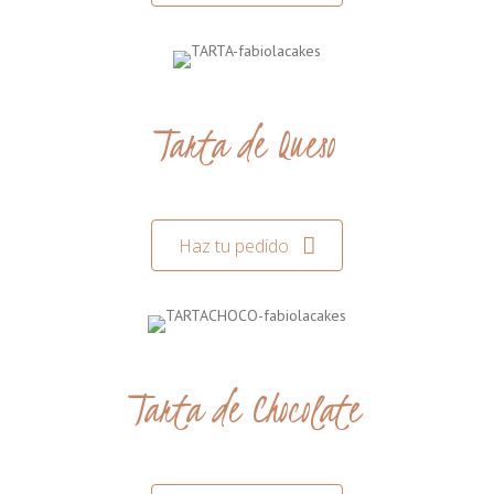
Tarta de Queso
Haz tu pedido
Tarta de Chocolate