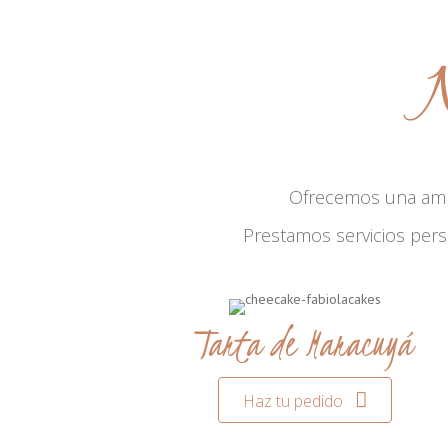
N
Ofrecemos una am
Prestamos servicios per
Tarta de Maracuyá
Haz tu pedido