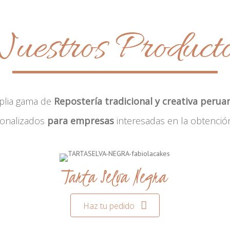
uestros Product
plia gama de
Repostería tradicional y creativa perua
sonalizados
para empresas
interesadas en la obtenció
Tarta Selva Negra
Haz tu pedido