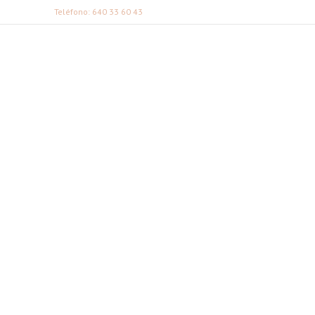
Teléfono: 640 33 60 43
FABI