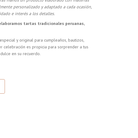
stras manos un producto elaborado con materias
almente personalizado y adaptado a cada ocasión,
dado e interés a los detalles.
elaboramos tartas tradicionales peruanas,
especial y original para cumpleaños, bautizos,
r celebración es propicia para sorprender a tus
 dulce en su recuerdo.