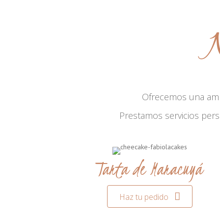
N
Ofrecemos una am
Prestamos servicios per
Tarta de Maracuyá
Haz tu pedido