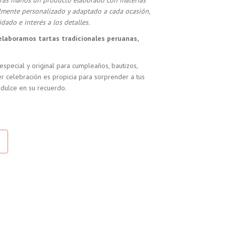
stras manos un producto elaborado con materias
almente personalizado y adaptado a cada ocasión,
dado e interés a los detalles.
elaboramos tartas tradicionales peruanas,
especial y original para cumpleaños, bautizos,
r celebración es propicia para sorprender a tus
 dulce en su recuerdo.