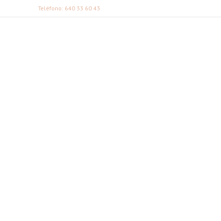
Teléfono: 640 33 60 43
FABI