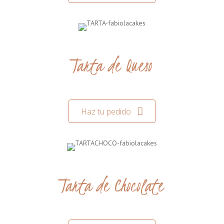
Tarta de Queso
Haz tu pedido
Tarta de Chocolate