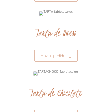
Tarta de Queso
Haz tu pedido
Tarta de Chocolate