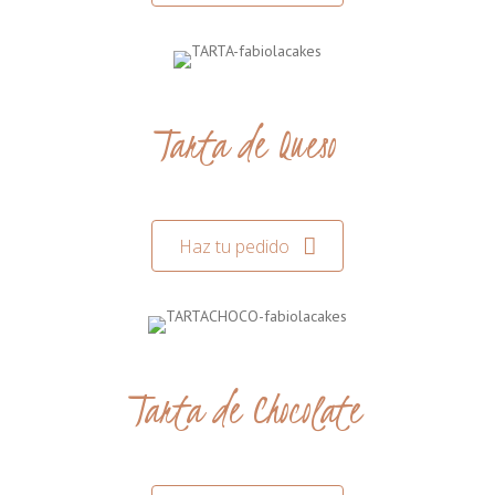
Tarta de Queso
Haz tu pedido
Tarta de Chocolate