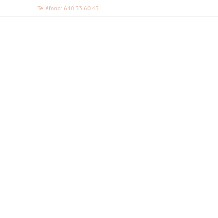
Teléfono: 640 33 60 43
FABI