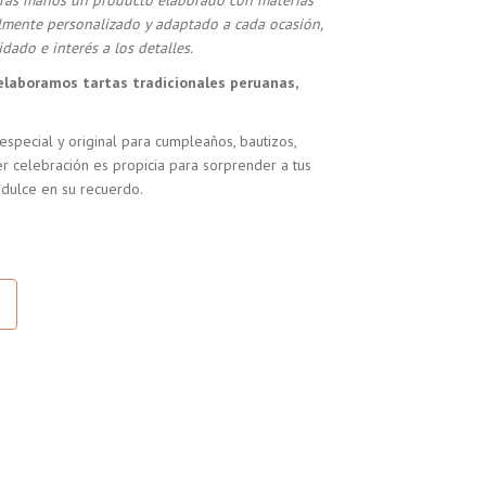
stras manos un producto elaborado con materias
almente personalizado y adaptado a cada ocasión,
dado e interés a los detalles.
elaboramos tartas tradicionales peruanas,
especial y original para cumpleaños, bautizos,
r celebración es propicia para sorprender a tus
 dulce en su recuerdo.