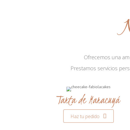
N
Ofrecemos una am
Prestamos servicios per
Tarta de Maracuyá
Haz tu pedido