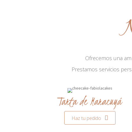
N
Ofrecemos una am
Prestamos servicios per
Tarta de Maracuyá
Haz tu pedido