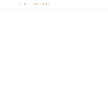
Teléfono: 640 33 60 43
FABI