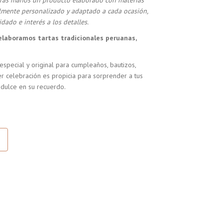
stras manos un producto elaborado con materias
almente personalizado y adaptado a cada ocasión,
dado e interés a los detalles.
elaboramos tartas tradicionales peruanas,
especial y original para cumpleaños, bautizos,
r celebración es propicia para sorprender a tus
 dulce en su recuerdo.