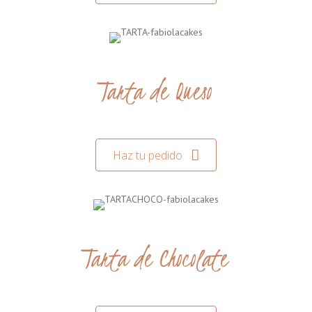
Tarta de Queso
Haz tu pedido
Tarta de Chocolate