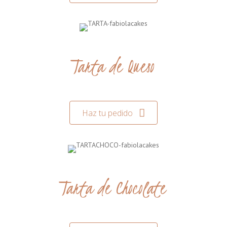
Tarta de Queso
Haz tu pedido
Tarta de Chocolate